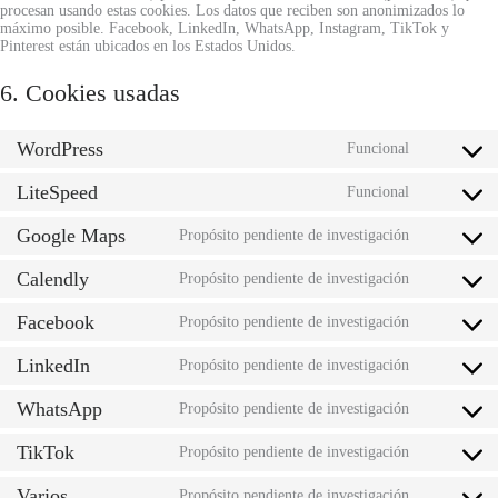
procesan usando estas cookies. Los datos que reciben son anonimizados lo
máximo posible. Facebook, LinkedIn, WhatsApp, Instagram, TikTok y
Pinterest están ubicados en los Estados Unidos.
6. Cookies usadas
WordPress
Funcional
Consent
to
LiteSpeed
service
Funcional
Consent
wordpress
to
Google Maps
service
Propósito pendiente de investigación
Consent
litespeed
to
Calendly
service
Propósito pendiente de investigación
Consent
google-
to
maps
Facebook
service
Propósito pendiente de investigación
Consent
calendly
to
LinkedIn
service
Propósito pendiente de investigación
Consent
facebook
to
WhatsApp
service
Propósito pendiente de investigación
Consent
linkedin
to
TikTok
service
Propósito pendiente de investigación
Consent
whatsapp
to
Varios
service
Propósito pendiente de investigación