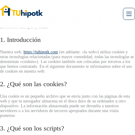
Saltar
al
contenido
Esta política de cookies fue actualizada por última vez el abril 1, 2025 y se
aplica a los ciudadanos y residentes legales permanentes del Espacio
Económico Europeo y Suiza.
1. Introducción
Nuestra web,
https://tuhipotk.com
(en adelante: «la web») utiliza cookies y
otras tecnologías relacionadas (para mayor comodidad, todas las tecnologías se
denominan «cookies»). Las cookies también son colocadas por terceros a los
que hemos contratado. En el siguiente documento te informamos sobre el uso
de cookies en nuestra web.
2. ¿Qué son las cookies?
Una cookie es un pequeño archivo que se envía junto con las páginas de esta
web y que tu navegador almacena en el disco duro de su ordenador u otro
dispositivo. La información almacenada puede ser devuelta a nuestros
servidores o a los servidores de terceros apropiados durante una visita
posterior.
3. ¿Qué son los scripts?