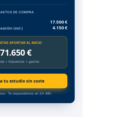
ASTOS DE COMPRA
17.500 €
4.150 €
asación (est.)
ITAS APORTAR AL INICIO
71.650 €
ada + impuestos + gastos
ta tu estudio sin coste
iso · Te respondemos en 24-48h