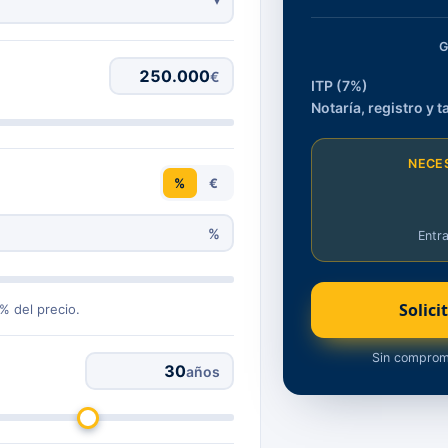
G
€
ITP (7%)
Notaría, registro y t
NECES
%
€
%
Entr
Solici
% del precio.
Sin comprom
años