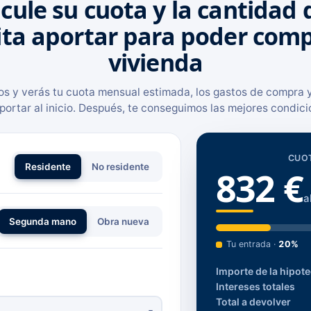
cule su cuota y la cantidad
ita aportar para poder comp
vivienda
tos y verás tu cuota mensual estimada, los gastos de compra y
portar al inicio. Después, te conseguimos las mejores condici
CUO
Residente
No residente
832 €
a
Segunda mano
Obra nueva
Tu entrada
·
20%
Importe de la hipot
Intereses totales
Total a devolver