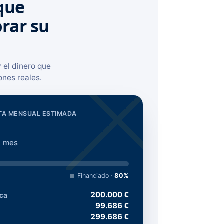
 que
rar su
 el dinero que
ones reales.
TA MENSUAL ESTIMADA
l mes
Financiado
·
80%
200.000 €
eca
99.686 €
299.686 €